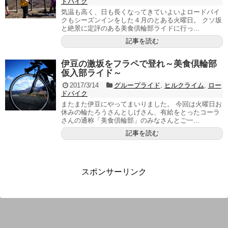
ドバイク
気温も高く、日も長くなってきていよいよロードバイ
クもシーズンインをした４月のとある火曜日。 クソ坂
と絶景に定評のある美食倶輪部ライドに行っ...
記事を読む
伊豆の激坂をフラペで登れ～美食倶輪部
仮入部ライド～
2017/3/14
グループライド
,
ヒルクライム
,
ロー
ドバイク
またまた伊豆にやってまいりました。 今回は火曜日お
休みの輪たろうさんとしげさん、有給をとったコーラ
さんの通称「美食倶輪部」のみなさんとご一...
記事を読む
スポンサーリンク