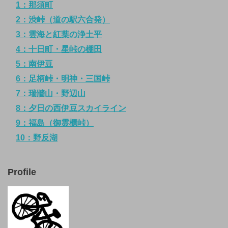
1：那須町
2：渋峠（道の駅六合発）
3：雲海と紅葉の浄土平
4：十日町・星峠の棚田
5：南伊豆
6：足柄峠・明神・三国峠
7：瑞牆山・野辺山
8：夕日の西伊豆スカイライン
9：福島（御霊櫃峠）
10：野反湖
Profile