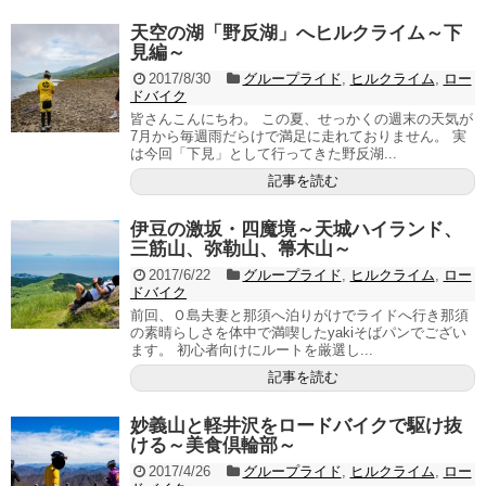
天空の湖「野反湖」へヒルクライム～下
見編～
2017/8/30
グループライド
,
ヒルクライム
,
ロー
ドバイク
皆さんこんにちわ。 この夏、せっかくの週末の天気が
7月から毎週雨だらけで満足に走れておりません。 実
は今回「下見」として行ってきた野反湖...
記事を読む
伊豆の激坂・四魔境～天城ハイランド、
三筋山、弥勒山、箒木山～
2017/6/22
グループライド
,
ヒルクライム
,
ロー
ドバイク
前回、Ｏ島夫妻と那須へ泊りがけでライドへ行き那須
の素晴らしさを体中で満喫したyakiそばパンでござい
ます。 初心者向けにルートを厳選し...
記事を読む
妙義山と軽井沢をロードバイクで駆け抜
ける～美食倶輪部～
2017/4/26
グループライド
,
ヒルクライム
,
ロー