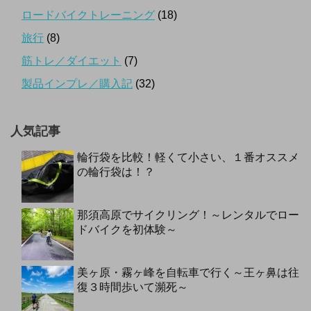
ロードバイクトレーニング
(18)
旅行
(8)
筋トレ／ダイエット
(7)
製品インプレ／購入記
(32)
人気記事
輪行袋を比較！軽くて小さい、１番オススメ
の輪行袋は！？
那須高原でサイクリング！～レンタルでロー
ドバイクを初体験～
美ヶ原・霧ヶ峰を自転車で行く～王ヶ鼻は往
復３時間歩いて瀕死～