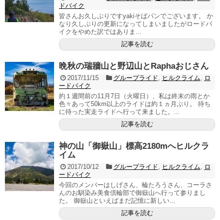
ドバイク
皆さんお久しぶりですyakiそばパンでございます。 か
なり久しぶりの更新になってしまいましたがロードバ
イクをやめた訳ではありま...
記事を読む
晩秋の瑞牆山と野辺山とRaphaおじさん
2017/11/15
グループライド
,
ヒルクライム
,
ロ
ードバイク
約１週間前の11月7日（火曜日）、私は終末の雨とか
色々あって50km以上のライドは約１ヵ月ぶり。 待ち
に待った実走ライドへ行って来ました。...
記事を読む
神の山「御嶽山」標高2180mへヒルクラ
イム
2017/10/12
グループライド
,
ヒルクライム
,
ロ
ードバイク
今回のメンバーはしげさん、輪たろうさん、コーラさ
んのお馴染み美食倶輪部で御嶽山へ行って参りまし
た。 御嶽山といえばまだ記憶に新しい...
記事を読む