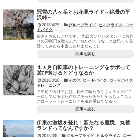
冠雪の八ヶ岳とお花見ライド～絶景の平
沢峠～
2018/4/25
グループライド
,
ヒルクライム
,
ロー
ドバイク
皆さんお久しぶりです。 先日ガソリンスタンドにお釣
りの5000円を取り忘れ、無いだろうな…とは思って電
話してみたら本当にありませんでし...
記事を読む
１ヵ月自転車のトレーニングをサボって
遊び惚けるとどうなるか
2018/3/16
その他
,
ロードバイク
,
ロードバイク
トレーニング
２年前の８月のお盆、初めて輪たろうさんライドにご
一緒してゆるぽた詐欺にあったあたりからちょこちょ
こローラートレーニングを積み重ねてなるべ...
記事を読む
伊東の激坂を登れ！新たなる魔境、丸善
ランドってなんですか？
2018/3/8
グループライド
,
ヒルクライム
,
ロー