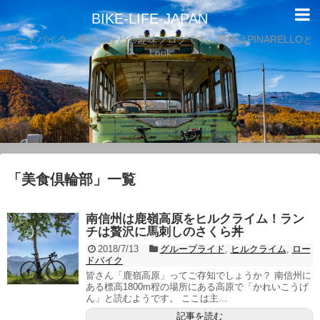
BIKE-LIFE-JAPAN
ロードバイク、筋トレなどの趣味ブログです。愛車はPINARELLOと
Look
「
美食倶輪部
」
一覧
南信州は鹿嶺高原をヒルクライム！ラン
チは贅沢に馬刺しのさくら丼
2018/7/13
グループライド
,
ヒルクライム
,
ロー
ドバイク
皆さん「鹿嶺高原」ってご存知でしょうか？ 南信州に
ある標高1800m程の場所にある高原で「かれいこうげ
ん」と読むようです。 ここは主...
記事を読む