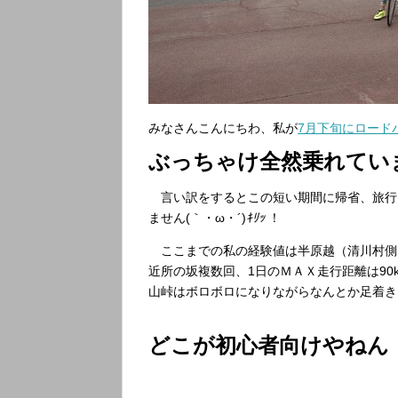
みなさんこんにちわ、私が
7月下旬にロード
ぶっちゃけ全然乗れていま
言い訳をするとこの短い期間に帰省、旅行×
ません
(｀・ω・´)
ｷﾘｯ
！
ここまでの私の経験値は半原越（清川村側
近所の坂複数回、1日のＭＡＸ走行距離は9
山峠はボロボロになりながらなんとか足着き
どこが初心者向けやねん