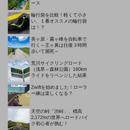
ース
輪行袋を比較！軽くて小さ
い、１番オススメの輪行袋
は！？
美ヶ原・霧ヶ峰を自転車で
行く～王ヶ鼻は往復３時間
歩いて瀕死～
荒川サイクリングロード
（浅草⇔森林公園）160km
ライドをリベンジした結果
Zwiftを始めました！ローラ
ー練は楽しくなる？
天空の峠「渋峠」、標高
2,172mの世界へロードバイ
ク初心者が挑む！