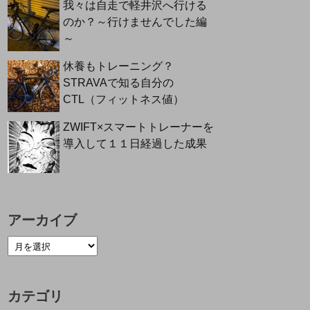
我々は自走で軽井沢へ行ける
のか？～行けませんでした編
～
休養もトレーニング？
STRAVAで知る自分の
CTL（フィットネス値）
ZWIFT×スマートトレーナーを
導入して１１日経過した成果
アーカイブ
カテゴリ