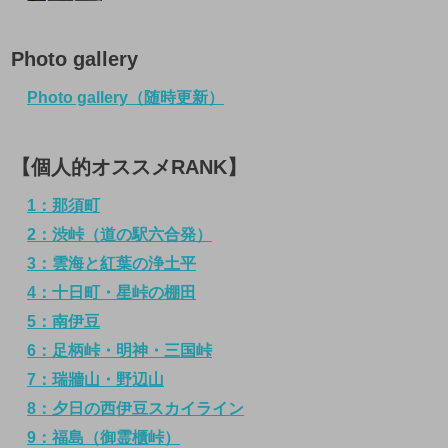
Photo gallery
Photo gallery（随時更新）
【個人的オススメRANK】
1：那須町
2：渋峠（道の駅六合発）
3：雲海と紅葉の浄土平
4：十日町・星峠の棚田
5：南伊豆
6：足柄峠・明神・三国峠
7：瑞牆山・野辺山
8：夕日の西伊豆スカイライン
9：福島（御霊櫃峠）