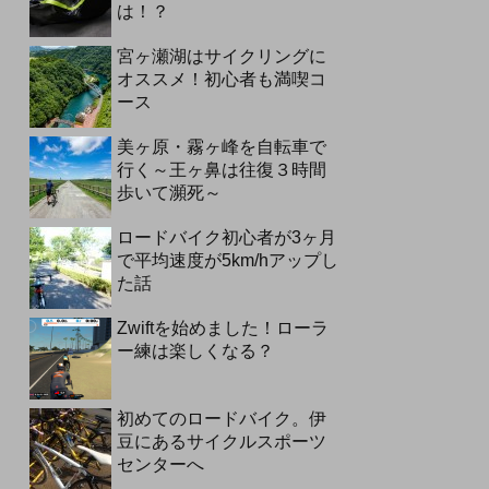
は！？
宮ヶ瀬湖はサイクリングに
オススメ！初心者も満喫コ
ース
美ヶ原・霧ヶ峰を自転車で
行く～王ヶ鼻は往復３時間
歩いて瀕死～
ロードバイク初心者が3ヶ月
で平均速度が5km/hアップし
た話
Zwiftを始めました！ローラ
ー練は楽しくなる？
初めてのロードバイク。伊
豆にあるサイクルスポーツ
センターへ