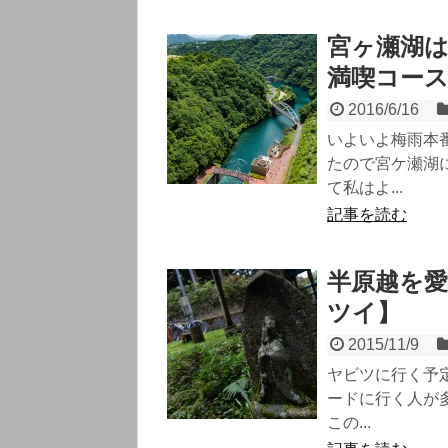
宮ヶ瀬湖
満喫コー
2016/6/16
いよいよ梅雨本
たので宮ケ瀬湖
て私はよ...
記事を読む
半原越を
ツイ】
2015/11/9
ヤビツに行く予
ードに行く人が
この...