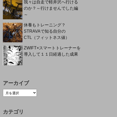
我々は自走で軽井沢へ行ける
のか？～行けませんでした編
～
休養もトレーニング？
STRAVAで知る自分の
CTL（フィットネス値）
ZWIFT×スマートトレーナーを
導入して１１日経過した成果
アーカイブ
カテゴリ