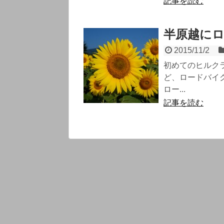
記事を読む
半原越にロ
2015/11/2
初めてのヒルク
ど、ロードバイ
ロー...
記事を読む