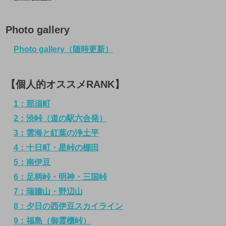
Photo gallery
Photo gallery（随時更新）
【個人的オススメRANK】
1：那須町
2：渋峠（道の駅六合発）
3：雲海と紅葉の浄土平
4：十日町・星峠の棚田
5：南伊豆
6：足柄峠・明神・三国峠
7：瑞牆山・野辺山
8：夕日の西伊豆スカイライン
9：福島（御霊櫃峠）